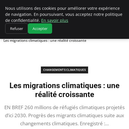
Climatedebtagents
Nous utilisons des cookies pour améliorer votre expérience
de navigation. En poursuivant, vous acceptez notre politique
de confidentialité.
En savoir plus
Refuser
Accepter
Accueil
Changements climatiques
Les migrations climatiques : une réalité croissante
CHANGEMENTS CLIMATIQUES
Les migrations climatiques : une
réalité croissante
EN BREF 260 millions de réfugiés climatiques projetés
d’ici 2030. Progrès des migrants climatiques suite aux
changements climatiques. Enregistré :…