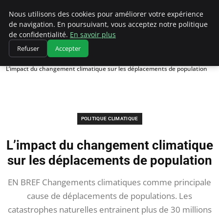
Climatedebtagents
Nous utilisons des cookies pour améliorer votre expérience
de navigation. En poursuivant, vous acceptez notre politique
de confidentialité.
En savoir plus
Refuser
Accepter
Accueil
Politique climatique
L’impact du changement climatique sur les déplacements de population
POLITIQUE CLIMATIQUE
L’impact du changement climatique
sur les déplacements de population
EN BREF Changements climatiques comme principale
cause de déplacements de populations. Les
catastrophes naturelles entrainent plus de 30 millions