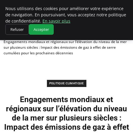
Climatedebtagents
Nous utilisons des cookies pour améliorer votre expérience
de navigation. En poursuivant, vous acceptez notre politique
de confidentialité.
En savoir plus
Refuser
Accepter
Accueil
Politique climatique
Engagements mondiaux et régionaux sur l’élévation du niveau de la mer
sur plusieurs siècles : Impact des émissions de gaz à effet de serre
cumulées pour les prochaines décennies
POLITIQUE CLIMATIQUE
Engagements mondiaux et
régionaux sur l’élévation du niveau
de la mer sur plusieurs siècles :
Impact des émissions de gaz à effet