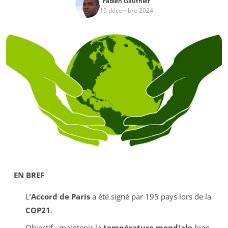
Fabien Gauthier
15 décembre 2024
EN BREF
L’
Accord de Paris
a été signé par 195 pays lors de la
COP21
.
Objectif : maintenir la
température mondiale
bien