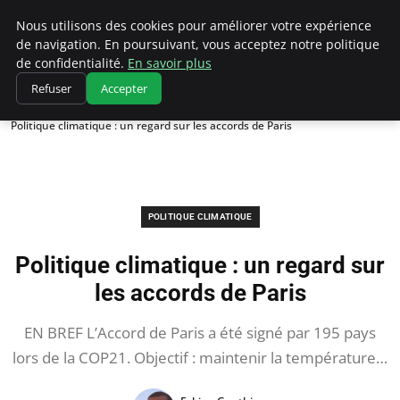
Climatedebtagents
Nous utilisons des cookies pour améliorer votre expérience
de navigation. En poursuivant, vous acceptez notre politique
de confidentialité.
En savoir plus
Refuser
Accepter
Accueil
Politique climatique
Politique climatique : un regard sur les accords de Paris
POLITIQUE CLIMATIQUE
Politique climatique : un regard sur
les accords de Paris
EN BREF L’Accord de Paris a été signé par 195 pays
lors de la COP21. Objectif : maintenir la température…