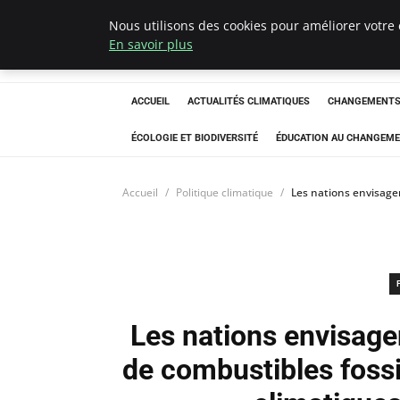
Nous utilisons des cookies pour améliorer votre 
Climatedebtagen
En savoir plus
ACCUEIL
ACTUALITÉS CLIMATIQUES
CHANGEMENTS 
ÉCOLOGIE ET BIODIVERSITÉ
ÉDUCATION AU CHANGEME
Accueil
Politique climatique
Les nations envisagen
Les nations envisage
de combustibles fossi