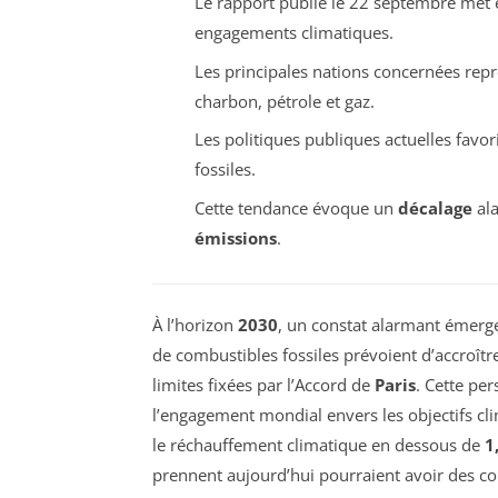
Le rapport publié le 22 septembre met
engagements climatiques.
Les principales nations concernées rep
charbon, pétrole et gaz.
Les politiques publiques actuelles favo
fossiles.
Cette tendance évoque un
décalage
ala
émissions
.
À l’horizon
2030
, un constat alarmant émerge
de combustibles fossiles prévoient d’accroît
limites fixées par l’Accord de
Paris
. Cette pe
l’engagement mondial envers les objectifs c
le réchauffement climatique en dessous de
1
prennent aujourd’hui pourraient avoir des co