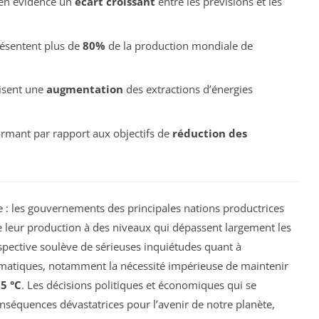
 en évidence un
écart croissant
entre les prévisions et les
résentent plus de
80%
de la production mondiale de
risent une
augmentation
des extractions d’énergies
rmant par rapport aux objectifs de
réduction des
 : les gouvernements des principales nations productrices
re leur production à des niveaux qui dépassent largement les
rspective soulève de sérieuses inquiétudes quant à
limatiques, notamment la nécessité impérieuse de maintenir
,5 °C
. Les décisions politiques et économiques qui se
nséquences dévastatrices pour l’avenir de notre planète,