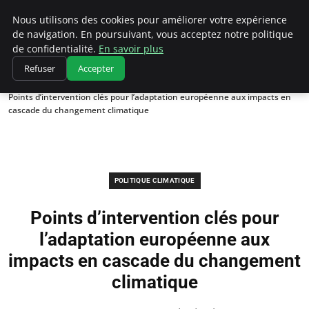
Climatedebtagents
Nous utilisons des cookies pour améliorer votre expérience
de navigation. En poursuivant, vous acceptez notre politique
de confidentialité.
En savoir plus
Refuser
Accepter
Accueil
Politique climatique
Points d’intervention clés pour l’adaptation européenne aux impacts en
cascade du changement climatique
POLITIQUE CLIMATIQUE
Points d’intervention clés pour
l’adaptation européenne aux
impacts en cascade du changement
climatique