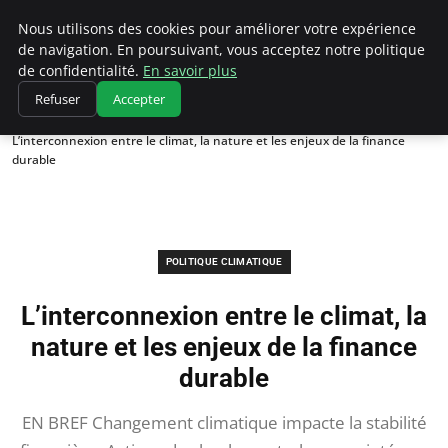
Climatedebtagents
Nous utilisons des cookies pour améliorer votre expérience
de navigation. En poursuivant, vous acceptez notre politique
de confidentialité.
En savoir plus
Refuser
Accepter
Accueil
Politique climatique
L’interconnexion entre le climat, la nature et les enjeux de la finance
durable
POLITIQUE CLIMATIQUE
L’interconnexion entre le climat, la
nature et les enjeux de la finance
durable
EN BREF Changement climatique impacte la stabilité