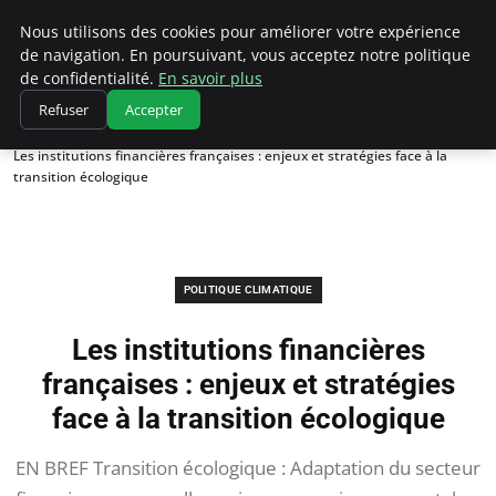
Climatedebtagents
Nous utilisons des cookies pour améliorer votre expérience
de navigation. En poursuivant, vous acceptez notre politique
de confidentialité.
En savoir plus
Refuser
Accepter
Accueil
Politique climatique
Les institutions financières françaises : enjeux et stratégies face à la
transition écologique
POLITIQUE CLIMATIQUE
Les institutions financières
françaises : enjeux et stratégies
face à la transition écologique
EN BREF Transition écologique : Adaptation du secteur