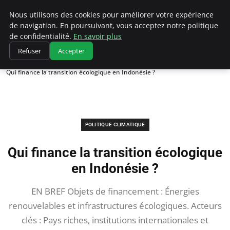
Climatedebtagents
Nous utilisons des cookies pour améliorer votre expérience
de navigation. En poursuivant, vous acceptez notre politique
de confidentialité.
En savoir plus
Refuser
Accepter
Accueil
Politique climatique
Qui finance la transition écologique en Indonésie ?
POLITIQUE CLIMATIQUE
Qui finance la transition écologique
en Indonésie ?
EN BREF Objets de financement : Énergies
renouvelables et infrastructures écologiques. Acteurs
clés : Pays riches, institutions internationales et