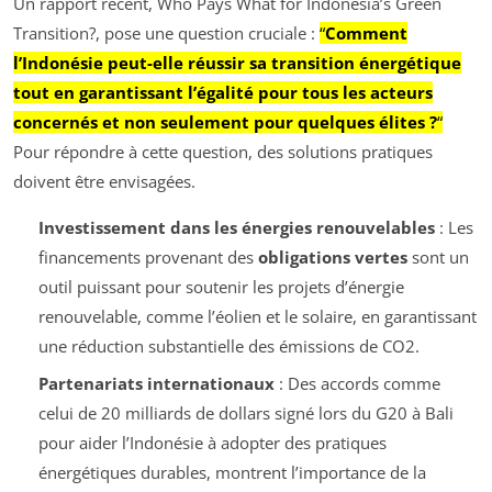
Un rapport récent,
Who Pays What for Indonesia’s Green
Transition?
, pose une question cruciale :
“
Comment
l’Indonésie peut-elle réussir sa transition énergétique
tout en garantissant l’égalité pour tous les acteurs
concernés et non seulement pour quelques élites ?
“
Pour répondre à cette question, des solutions pratiques
doivent être envisagées.
Investissement dans les énergies renouvelables
: Les
financements provenant des
obligations vertes
sont un
outil puissant pour soutenir les projets d’énergie
renouvelable, comme l’éolien et le solaire, en garantissant
une réduction substantielle des émissions de CO2.
Partenariats internationaux
: Des accords comme
celui de 20 milliards de dollars signé lors du G20 à Bali
pour aider l’Indonésie à adopter des pratiques
énergétiques durables, montrent l’importance de la