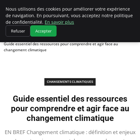
Climatedebtagents
Nous utilisons des cookies pour améliorer votre expérience
de navigation. En poursuivant, vous acceptez notre politique
de confidentialité.
En savoir plus
Refuser
Accepter
Accueil
Changements climatiques
Guide essentiel des ressources pour comprendre et agir face au
changement climatique
CHANGEMENTS CLIMATIQUES
Guide essentiel des ressources
pour comprendre et agir face au
changement climatique
EN BREF Changement climatique : définition et enjeux