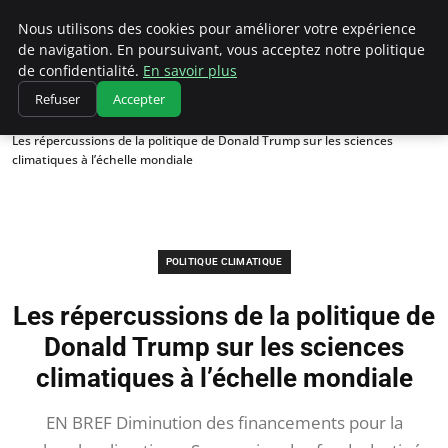
Climatedebtagents
Nous utilisons des cookies pour améliorer votre expérience
de navigation. En poursuivant, vous acceptez notre politique
de confidentialité.
En savoir plus
Refuser
Accepter
Accueil
Politique climatique
Les répercussions de la politique de Donald Trump sur les sciences
climatiques à l’échelle mondiale
POLITIQUE CLIMATIQUE
Les répercussions de la politique de
Donald Trump sur les sciences
climatiques à l’échelle mondiale
EN BREF Diminution des financements pour la