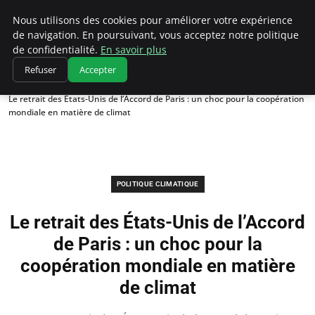
Climatedebtagents
Nous utilisons des cookies pour améliorer votre expérience
de navigation. En poursuivant, vous acceptez notre politique
de confidentialité.
En savoir plus
Refuser
Accepter
Accueil
Politique climatique
Le retrait des États-Unis de l’Accord de Paris : un choc pour la coopération
mondiale en matière de climat
POLITIQUE CLIMATIQUE
Le retrait des États-Unis de l’Accord
de Paris : un choc pour la
coopération mondiale en matière
de climat