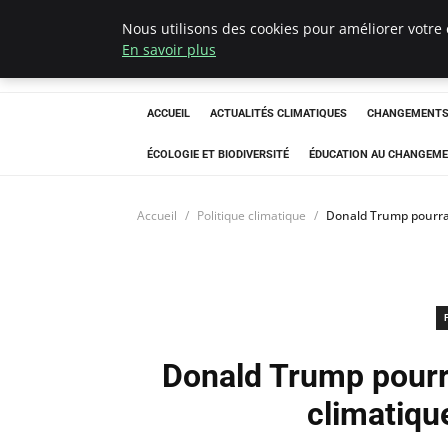
Nous utilisons des cookies pour améliorer votre 
Climatedebtagen
En savoir plus
ACCUEIL
ACTUALITÉS CLIMATIQUES
CHANGEMENTS 
ÉCOLOGIE ET BIODIVERSITÉ
ÉDUCATION AU CHANGEME
Accueil
Politique climatique
Donald Trump pourrai
Donald Trump pourra
climatiqu