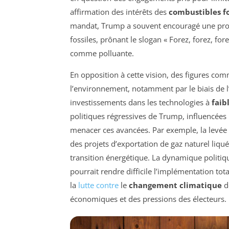
affirmation des intérêts des
combustibles fo
mandat, Trump a souvent encouragé une produ
fossiles, prônant le slogan «
Forez, forez, fore
comme polluante.
En opposition à cette vision, des figures co
l’environnement, notamment par le biais de l
investissements dans les technologies à
faib
politiques régressives de Trump, influencées
menacer ces avancées. Par exemple, la levée d
des projets d’exportation de gaz naturel liqué
transition énergétique. La dynamique politiq
pourrait rendre difficile l’implémentation tot
la
lutte contre
le
changement climatique
d
économiques et des pressions des électeurs.