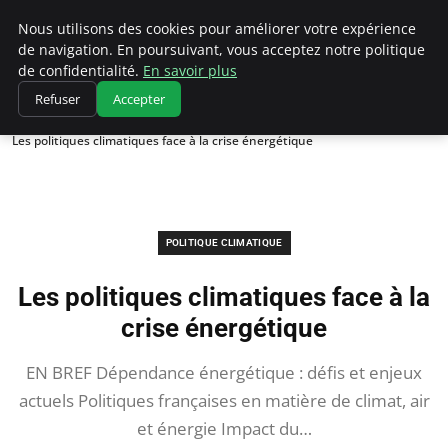
Climatedebtagents
Nous utilisons des cookies pour améliorer votre expérience
de navigation. En poursuivant, vous acceptez notre politique
de confidentialité.
En savoir plus
Refuser
Accepter
Accueil
Politique climatique
Les politiques climatiques face à la crise énergétique
POLITIQUE CLIMATIQUE
Les politiques climatiques face à la
crise énergétique
EN BREF Dépendance énergétique : défis et enjeux
actuels Politiques françaises en matière de climat, air
et énergie Impact du…