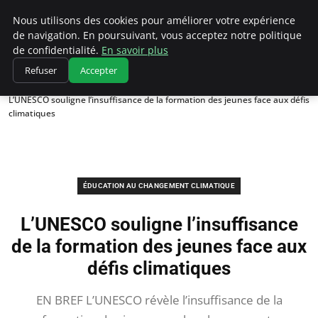
Climatedebtagents
Nous utilisons des cookies pour améliorer votre expérience
de navigation. En poursuivant, vous acceptez notre politique
de confidentialité.
En savoir plus
Refuser
Accepter
Accueil
Éducation au changement climatique
L’UNESCO souligne l’insuffisance de la formation des jeunes face aux défis
climatiques
ÉDUCATION AU CHANGEMENT CLIMATIQUE
L’UNESCO souligne l’insuffisance
de la formation des jeunes face aux
défis climatiques
EN BREF L’UNESCO révèle l’insuffisance de la