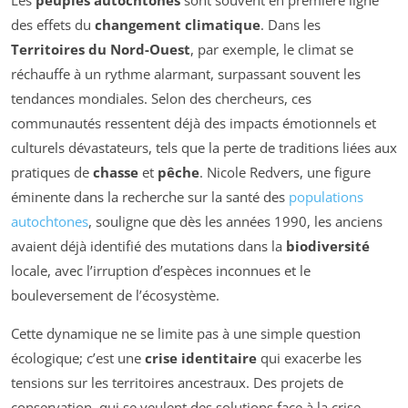
Les
peuples autochtones
sont souvent en première ligne
des effets du
changement climatique
. Dans les
Territoires du Nord-Ouest
, par exemple, le climat se
réchauffe à un rythme alarmant, surpassant souvent les
tendances mondiales. Selon des chercheurs, ces
communautés ressentent déjà des impacts émotionnels et
culturels dévastateurs, tels que la perte de traditions liées aux
pratiques de
chasse
et
pêche
. Nicole Redvers, une figure
éminente dans la recherche sur la santé des
populations
autochtones
, souligne que dès les années 1990, les anciens
avaient déjà identifié des mutations dans la
biodiversité
locale, avec l’irruption d’espèces inconnues et le
bouleversement de l’écosystème.
Cette dynamique ne se limite pas à une simple question
écologique; c’est une
crise identitaire
qui exacerbe les
tensions sur les territoires ancestraux. Des projets de
conservation, qui se veulent des solutions face à la crise