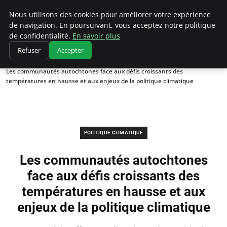
Climatedebtagents
Nous utilisons des cookies pour améliorer votre expérience
de navigation. En poursuivant, vous acceptez notre politique
de confidentialité.
En savoir plus
Refuser
Accepter
Accueil
Politique climatique
Les communautés autochtones face aux défis croissants des
températures en hausse et aux enjeux de la politique climatique
POLITIQUE CLIMATIQUE
Les communautés autochtones
face aux défis croissants des
températures en hausse et aux
enjeux de la politique climatique