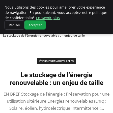
Climatedebtagents
Nous utilisons des cookies pour améliorer votre expérience
de navigation. En poursuivant, vous acceptez notre politique
de confidentialité.
En savoir plus
Refuser
Accepter
Accueil
Énergies Renouvelables
Le stockage de l’énergie renouvelable : un enjeu de taille
ÉNERGIES RENOUVELABLES
Le stockage de l’énergie
renouvelable : un enjeu de taille
EN BREF Stockage de l’énergie : Préservation pour une
utilisation ultérieure Énergies renouvelables (EnR) :
Solaire, éolien, hydroélectrique Intermittence :…