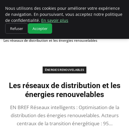
Climatedebtagents
Nous utilisons des cookies pour améliorer votre expérience
de navigation. En poursuivant, vous acceptez notre politique
de confidentialité.
En savoir plus
Refuser
Accepter
Accueil
Énergies Renouvelables
Les réseaux de distribution et les énergies renouvelables
ÉNERGIES RENOUVELABLES
Les réseaux de distribution et les
énergies renouvelables
EN BREF Réseaux intelligents : Optimisation de la
distribution des énergies renouvelables. Acteurs
centraux de la transition énergétique : 95…