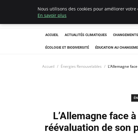
Nous utilisons des cookies pour améliorer votre 
Climatedebtagen
En savoir plus
ACCUEIL
ACTUALITÉS CLIMATIQUES
CHANGEMENTS 
ÉCOLOGIE ET BIODIVERSITÉ
ÉDUCATION AU CHANGEME
Accueil
Énergies Renouvelables
L’Allemagne face
ÉN
L’Allemagne face à
réévaluation de son p