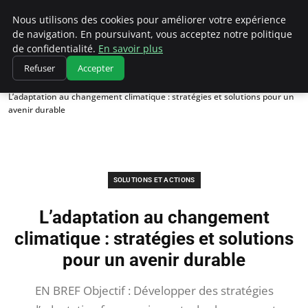
Climatedebtagents
Nous utilisons des cookies pour améliorer votre expérience
de navigation. En poursuivant, vous acceptez notre politique
de confidentialité.
En savoir plus
Refuser
Accepter
Accueil
Solutions et Actions
L’adaptation au changement climatique : stratégies et solutions pour un
avenir durable
SOLUTIONS ET ACTIONS
L’adaptation au changement
climatique : stratégies et solutions
pour un avenir durable
EN BREF Objectif : Développer des stratégies