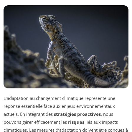
L’adaptation au changement climatique représente une
réponse essentielle face aux enjeux environnementaux
actuels. En intégrant des
stratégies proactives
, nous
pouvons gérer efficacement les
risques
liés aux impacts
climatiques. Les mesures d’adaptation doivent être conçues à