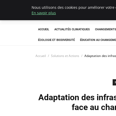
Nous utilisons des cookies pour améliorer votre 
Climatedebtagen
En savoir plus
ACCUEIL
ACTUALITÉS CLIMATIQUES
CHANGEMENTS 
ÉCOLOGIE ET BIODIVERSITÉ
ÉDUCATION AU CHANGEME
Accueil
Solutions et Actions
Adaptation des infras
Adaptation des infras
face au cha