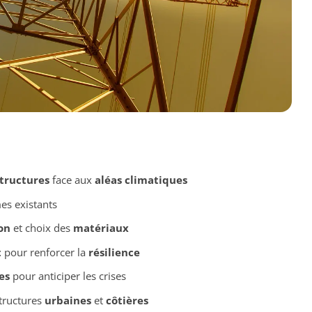
structures
face aux
aléas climatiques
es existants
on
et choix des
matériaux
t
pour renforcer la
résilience
es
pour anticiper les crises
structures
urbaines
et
côtières