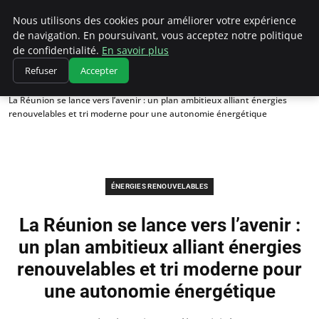
Climatedebtagents
Nous utilisons des cookies pour améliorer votre expérience
de navigation. En poursuivant, vous acceptez notre politique
de confidentialité.
En savoir plus
Refuser
Accepter
Accueil
Énergies Renouvelables
La Réunion se lance vers l’avenir : un plan ambitieux alliant énergies
renouvelables et tri moderne pour une autonomie énergétique
ÉNERGIES RENOUVELABLES
La Réunion se lance vers l’avenir :
un plan ambitieux alliant énergies
renouvelables et tri moderne pour
une autonomie énergétique