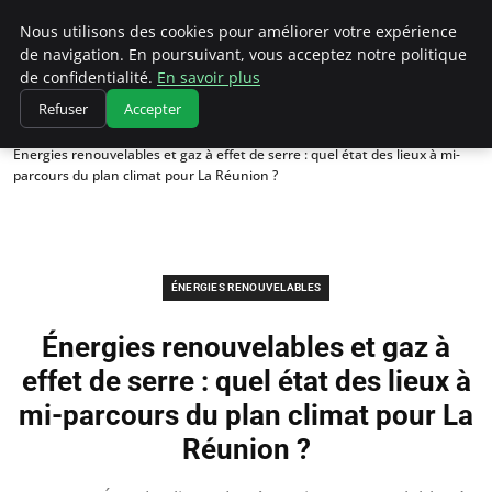
Climatedebtagents
Nous utilisons des cookies pour améliorer votre expérience
de navigation. En poursuivant, vous acceptez notre politique
de confidentialité.
En savoir plus
Refuser
Accepter
Accueil
Énergies Renouvelables
Énergies renouvelables et gaz à effet de serre : quel état des lieux à mi-
parcours du plan climat pour La Réunion ?
ÉNERGIES RENOUVELABLES
Énergies renouvelables et gaz à
effet de serre : quel état des lieux à
mi-parcours du plan climat pour La
Réunion ?