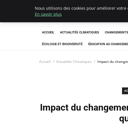
Nous utilisons des cookies pour améliorer votre 
Climatedebtagen
En savoir plus
ACCUEIL
ACTUALITÉS CLIMATIQUES
CHANGEMENTS 
ÉCOLOGIE ET BIODIVERSITÉ
ÉDUCATION AU CHANGEME
Accueil
Actualités Climatiques
Impact du changeme
AC
Impact du changement
qu