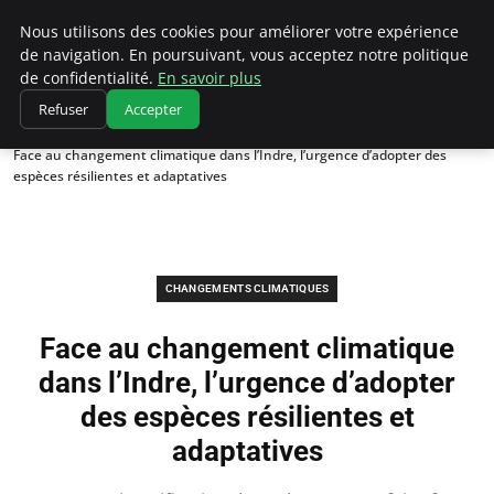
Climatedebtagents
Nous utilisons des cookies pour améliorer votre expérience
de navigation. En poursuivant, vous acceptez notre politique
de confidentialité.
En savoir plus
Refuser
Accepter
Accueil
Changements climatiques
Face au changement climatique dans l’Indre, l’urgence d’adopter des
espèces résilientes et adaptatives
CHANGEMENTS CLIMATIQUES
Face au changement climatique
dans l’Indre, l’urgence d’adopter
des espèces résilientes et
adaptatives