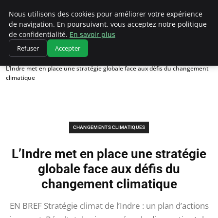
Climatedebtagents
Nous utilisons des cookies pour améliorer votre expérience
de navigation. En poursuivant, vous acceptez notre politique
de confidentialité.
En savoir plus
Refuser
Accepter
Accueil
Changements climatiques
L’Indre met en place une stratégie globale face aux défis du changement
climatique
CHANGEMENTS CLIMATIQUES
L’Indre met en place une stratégie
globale face aux défis du
changement climatique
EN BREF Stratégie climat de l’Indre : un plan d’actions