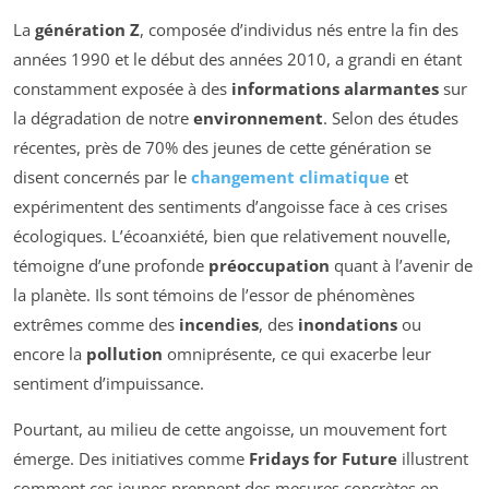
La
génération Z
, composée d’individus nés entre la fin des
années 1990 et le début des années 2010, a grandi en étant
constamment exposée à des
informations alarmantes
sur
la dégradation de notre
environnement
. Selon des études
récentes, près de 70% des jeunes de cette génération se
disent concernés par le
changement climatique
et
expérimentent des sentiments d’angoisse face à ces crises
écologiques. L’écoanxiété, bien que relativement nouvelle,
témoigne d’une profonde
préoccupation
quant à l’avenir de
la planète. Ils sont témoins de l’essor de phénomènes
extrêmes comme des
incendies
, des
inondations
ou
encore la
pollution
omniprésente, ce qui exacerbe leur
sentiment d’impuissance.
Pourtant, au milieu de cette angoisse, un mouvement fort
émerge. Des initiatives comme
Fridays for Future
illustrent
comment ces jeunes prennent des mesures concrètes en