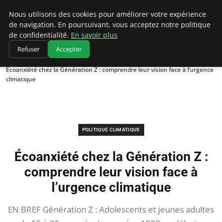
Climatedebtagents
Nous utilisons des cookies pour améliorer votre expérience
de navigation. En poursuivant, vous acceptez notre politique
de confidentialité.
En savoir plus
Refuser
Accepter
Accueil
Politique climatique
Écoanxiété chez la Génération Z : comprendre leur vision face à l’urgence
climatique
POLITIQUE CLIMATIQUE
Écoanxiété chez la Génération Z :
comprendre leur vision face à
l’urgence climatique
EN BREF Génération Z : Adolescents et jeunes adultes