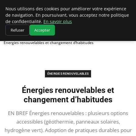
Climatedebtagents
Nous utilisons des cookies pour améliorer votre expérience
de navigation. En poursuivant, vous acceptez notre politique
de confidentialité.
En savoir plus
Refuser
Accepter
Accueil
Énergies Renouvelables
Énergies renouvelables et changement d’habitudes
ÉNERGIES RENOUVELABLES
Énergies renouvelables et
changement d’habitudes
EN BREF Énergies renouvelables : plusieurs options
accessibles (géothermie, panneaux solaires,
hydrogène vert). Adoption de pratiques durables pour