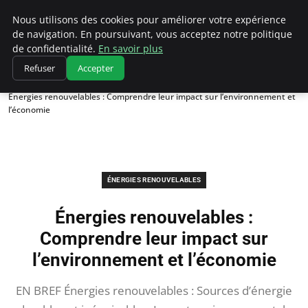
Climatedebtagents
Nous utilisons des cookies pour améliorer votre expérience
de navigation. En poursuivant, vous acceptez notre politique
de confidentialité.
En savoir plus
Refuser
Accepter
Accueil
Énergies Renouvelables
Énergies renouvelables : Comprendre leur impact sur l’environnement et
l’économie
ÉNERGIES RENOUVELABLES
Énergies renouvelables :
Comprendre leur impact sur
l’environnement et l’économie
EN BREF Énergies renouvelables : Sources d’énergie