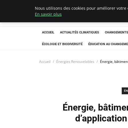
Nous utilisons des cookies pour améliorer votre 
Climatedebtagen
En savoir plus
ACCUEIL
ACTUALITÉS CLIMATIQUES
CHANGEMENTS 
ÉCOLOGIE ET BIODIVERSITÉ
ÉDUCATION AU CHANGEME
Accueil
Énergies Renouvelables
Énergie, bâtiment
ÉN
Énergie, bâtimen
d’applicatio