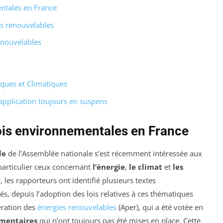
entales en France
es renouvelables
enouvelables
iques et Climatiques
d’application toujours en suspens
lois environnementales en France
le
de l’Assemblée nationale s’est récemment intéressée aux
 particulier ceux concernant
l’énergie
,
le climat
et
les
r
, les rapporteurs ont identifié plusieurs textes
és, depuis l’adoption des lois relatives à ces thématiques
lération des
énergies renouvelables
(Aper), qui a été votée en
ementaires
qui n’ont toujours pas été mises en place. Cette