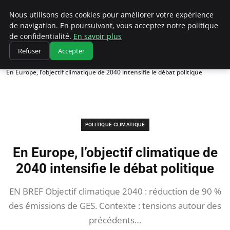
Climatedebtagents
Nous utilisons des cookies pour améliorer votre expérience
de navigation. En poursuivant, vous acceptez notre politique
de confidentialité.
En savoir plus
Refuser
Accepter
Accueil
Politique climatique
En Europe, l’objectif climatique de 2040 intensifie le débat politique
POLITIQUE CLIMATIQUE
En Europe, l’objectif climatique de
2040 intensifie le débat politique
EN BREF Objectif climatique 2040 : réduction de 90 %
des émissions de GES. Contexte : tensions autour des
précédents…