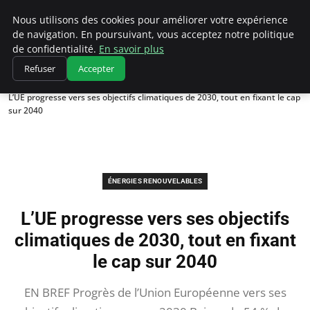
Climatedebtagents
Nous utilisons des cookies pour améliorer votre expérience
de navigation. En poursuivant, vous acceptez notre politique
de confidentialité.
En savoir plus
Refuser
Accepter
Accueil
Énergies Renouvelables
L’UE progresse vers ses objectifs climatiques de 2030, tout en fixant le cap
sur 2040
ÉNERGIES RENOUVELABLES
L’UE progresse vers ses objectifs
climatiques de 2030, tout en fixant
le cap sur 2040
EN BREF Progrès de l’Union Européenne vers ses