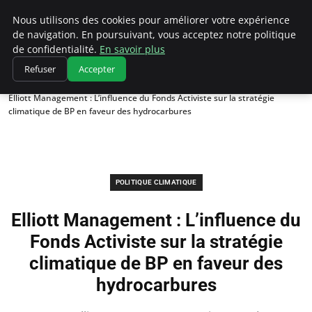
Climatedebtagents
Nous utilisons des cookies pour améliorer votre expérience
de navigation. En poursuivant, vous acceptez notre politique
de confidentialité.
En savoir plus
Refuser
Accepter
Accueil
Politique climatique
Elliott Management : L’influence du Fonds Activiste sur la stratégie
climatique de BP en faveur des hydrocarbures
POLITIQUE CLIMATIQUE
Elliott Management : L’influence du
Fonds Activiste sur la stratégie
climatique de BP en faveur des
hydrocarbures