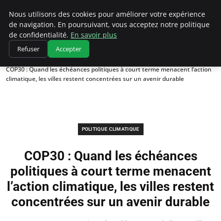
Climatedebtagents
Nous utilisons des cookies pour améliorer votre expérience
de navigation. En poursuivant, vous acceptez notre politique
de confidentialité.
En savoir plus
Refuser
Accepter
Accueil
Politique climatique
COP30 : Quand les échéances politiques à court terme menacent l’action
climatique, les villes restent concentrées sur un avenir durable
POLITIQUE CLIMATIQUE
COP30 : Quand les échéances
politiques à court terme menacent
l’action climatique, les villes restent
concentrées sur un avenir durable