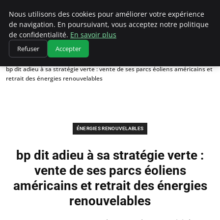
Climatedebtagents
Nous utilisons des cookies pour améliorer votre expérience
de navigation. En poursuivant, vous acceptez notre politique
de confidentialité.
En savoir plus
Refuser
Accepter
Accueil
Énergies Renouvelables
bp dit adieu à sa stratégie verte : vente de ses parcs éoliens américains et
retrait des énergies renouvelables
ÉNERGIES RENOUVELABLES
bp dit adieu à sa stratégie verte :
vente de ses parcs éoliens
américains et retrait des énergies
renouvelables