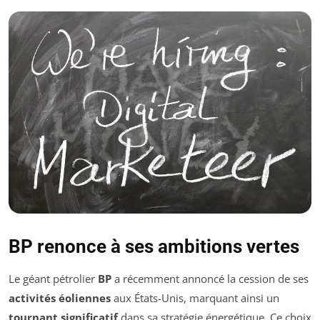
BP renonce à ses ambitions vertes
Le géant pétrolier
BP
a récemment annoncé la cession de ses
activités éoliennes
aux États-Unis, marquant ainsi un
tournant significatif
dans sa stratégie énergétique. Ce choix