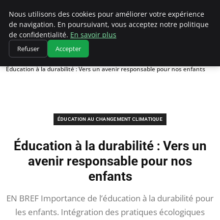
Climatedebtagents
Nous utilisons des cookies pour améliorer votre expérience
de navigation. En poursuivant, vous acceptez notre politique
de confidentialité.
En savoir plus
Refuser
Accepter
Accueil
Éducation au changement climatique
Éducation à la durabilité : Vers un avenir responsable pour nos enfants
ÉDUCATION AU CHANGEMENT CLIMATIQUE
Éducation à la durabilité : Vers un
avenir responsable pour nos
enfants
EN BREF Importance de l’éducation à la durabilité pour
les enfants. Intégration des pratiques écologiques