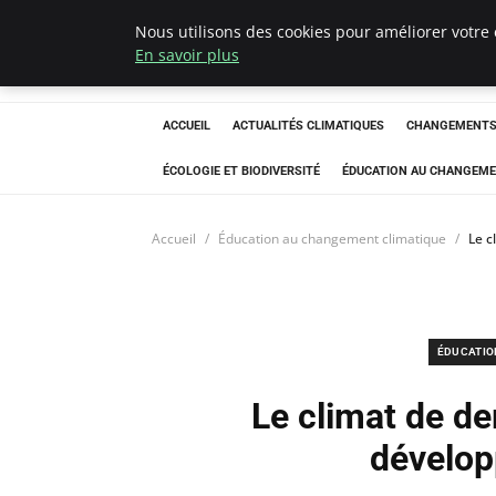
Nous utilisons des cookies pour améliorer votre 
Climatedebtagen
En savoir plus
ACCUEIL
ACTUALITÉS CLIMATIQUES
CHANGEMENTS 
ÉCOLOGIE ET BIODIVERSITÉ
ÉDUCATION AU CHANGEME
Accueil
Éducation au changement climatique
Le c
ÉDUCATIO
Le climat de d
dévelop