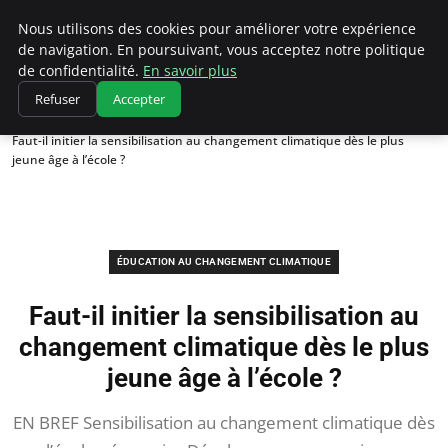
Climatedebtagents
Nous utilisons des cookies pour améliorer votre expérience
de navigation. En poursuivant, vous acceptez notre politique
de confidentialité.
En savoir plus
Refuser
Accepter
Accueil
Éducation au changement climatique
Faut-il initier la sensibilisation au changement climatique dès le plus
jeune âge à l’école ?
ÉDUCATION AU CHANGEMENT CLIMATIQUE
Faut-il initier la sensibilisation au
changement climatique dès le plus
jeune âge à l’école ?
EN BREF Sensibilisation au changement climatique dès