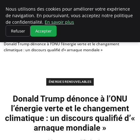
Climatedebtagents
Nous utilisons des cookies pour améliorer votre expérience
de navigation. En poursuivant, vous acceptez notre politique
de confidentialité.
En savoir plus
Refuser
Accepter
Accueil
Énergies Renouvelables
Donald Trump dénonce à l’ONU l’énergie verte et le changement
climatique : un discours qualifié d’« arnaque mondiale »
ÉNERGIES RENOUVELABLES
Donald Trump dénonce à l’ONU
l’énergie verte et le changement
climatique : un discours qualifié d’«
arnaque mondiale »