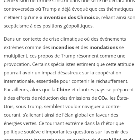
Cette vision déformée s’inscrit dans une série de déclarations
controversées où Trump a déjà évoqué que ces thématiques
n’étaient qu’une
« invention des Chinois »
, reliant ainsi son
scepticisme à des positions géopolitiques.
Dans un contexte de crise climatique où des événements
extrêmes comme des
incendies
et des
inondations
se
multiplient, ces propos de Trump résonnent comme une
provocation. Certains spécialistes estiment que cette attitude
pourrait avoir un impact désastreux sur la coopération
internationale, essentielle pour contenir le réchauffement.
Par ailleurs, alors que la
Chine
et d’autres pays se préparent
à des efforts de réduction des émissions de
CO₂
, les États-
Unis, sous Trump, semblent vouloir naviguer à contre-
courant, s’alienant ainsi de l’élan global en faveur des
énergies vertes. Ce tournant extrême dans la rhétorique
politique soulève d’importantes questions sur l’avenir des
engagements internationaux en matière de
durabilité
et de