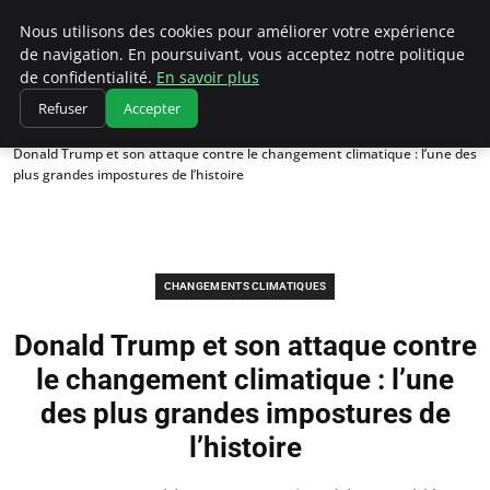
Climatedebtagents
Nous utilisons des cookies pour améliorer votre expérience
de navigation. En poursuivant, vous acceptez notre politique
de confidentialité.
En savoir plus
Refuser
Accepter
Accueil
Changements climatiques
Donald Trump et son attaque contre le changement climatique : l’une des
plus grandes impostures de l’histoire
CHANGEMENTS CLIMATIQUES
Donald Trump et son attaque contre
le changement climatique : l’une
des plus grandes impostures de
l’histoire