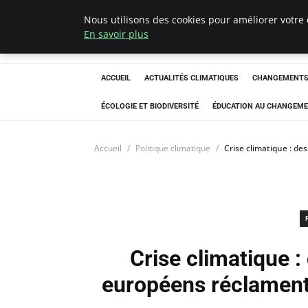
Nous utilisons des cookies pour améliorer votre 
Climatedebtagen
En savoir plus
ACCUEIL
ACTUALITÉS CLIMATIQUES
CHANGEMENTS 
ÉCOLOGIE ET BIODIVERSITÉ
ÉDUCATION AU CHANGEME
Accueil
Politique climatique
Crise climatique : d
Crise climatique 
européens réclament