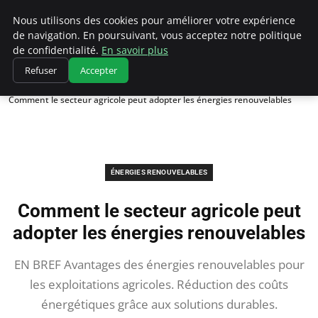
Climatedebtagents
Nous utilisons des cookies pour améliorer votre expérience
de navigation. En poursuivant, vous acceptez notre politique
de confidentialité.
En savoir plus
Refuser
Accepter
Accueil
Énergies Renouvelables
Comment le secteur agricole peut adopter les énergies renouvelables
ÉNERGIES RENOUVELABLES
Comment le secteur agricole peut
adopter les énergies renouvelables
EN BREF Avantages des énergies renouvelables pour
les exploitations agricoles. Réduction des coûts
énergétiques grâce aux solutions durables.