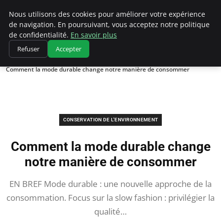
Climatedebtagents
Nous utilisons des cookies pour améliorer votre expérience
de navigation. En poursuivant, vous acceptez notre politique
de confidentialité.
En savoir plus
Refuser
Accepter
Accueil
Conservation de l'environnement
Comment la mode durable change notre manière de consommer
CONSERVATION DE L'ENVIRONNEMENT
Comment la mode durable change
notre manière de consommer
EN BREF Mode durable : une nouvelle approche de la
consommation. Focus sur la slow fashion : privilégier la
qualité…