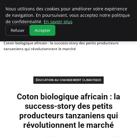
Climatedebtagents
Nous utilisons des cookies pour améliorer votre expérience
de navigation. En poursuivant, vous acceptez notre politique
de confidentialité.
En savoir plus
Refuser
Accepter
Accueil
Éducation au changement climatique
Coton biologique africain : la success-story des petits producteurs
tanzaniens qui révolutionnent le marché
ÉDUCATION AU CHANGEMENT CLIMATIQUE
Coton biologique africain : la
success-story des petits
producteurs tanzaniens qui
révolutionnent le marché