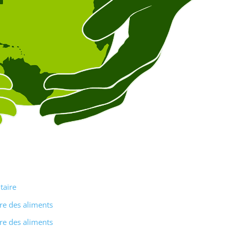
taire
re des aliments
re des aliments