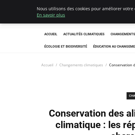
Nous utilisons des cookies pour améliorer votre 
Climatedebtagen
En savoir plus
ACCUEIL
ACTUALITÉS CLIMATIQUES
CHANGEMENTS 
ÉCOLOGIE ET BIODIVERSITÉ
ÉDUCATION AU CHANGEME
Accueil
Changements climatiques
Conservation d
CHA
Conservation des a
climatique : les r