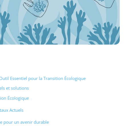
til Essentiel pour la Transition Écologique
ls et solutions
tion Écologique
aux Actuels
ue pour un avenir durable