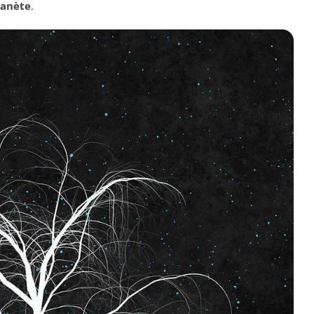
lanète
.