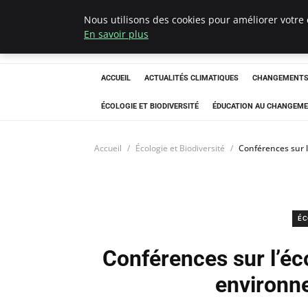
Nous utilisons des cookies pour améliorer votre 
Climatedebtagen
En savoir plus
ACCUEIL
ACTUALITÉS CLIMATIQUES
CHANGEMENTS 
ÉCOLOGIE ET BIODIVERSITÉ
ÉDUCATION AU CHANGEME
Accueil
Écologie et Biodiversité
Conférences sur 
ÉC
Conférences sur l’éc
environn