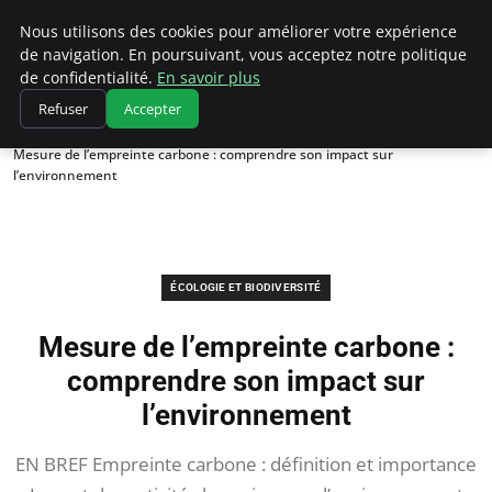
Climatedebtagents
Nous utilisons des cookies pour améliorer votre expérience
de navigation. En poursuivant, vous acceptez notre politique
de confidentialité.
En savoir plus
Refuser
Accepter
Accueil
Écologie et Biodiversité
Mesure de l’empreinte carbone : comprendre son impact sur
l’environnement
ÉCOLOGIE ET BIODIVERSITÉ
Mesure de l’empreinte carbone :
comprendre son impact sur
l’environnement
EN BREF Empreinte carbone : définition et importance