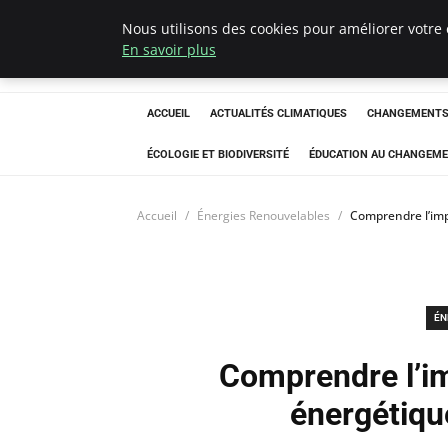
Nous utilisons des cookies pour améliorer votre 
Climatedebtagen
En savoir plus
ACCUEIL
ACTUALITÉS CLIMATIQUES
CHANGEMENTS 
ÉCOLOGIE ET BIODIVERSITÉ
ÉDUCATION AU CHANGEME
Accueil
Énergies Renouvelables
Comprendre l’imp
ÉN
Comprendre l’im
énergétiqu