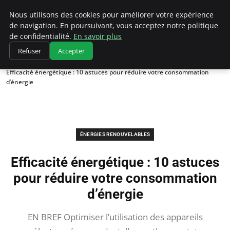
Climatedebtagents
Nous utilisons des cookies pour améliorer votre expérience
de navigation. En poursuivant, vous acceptez notre politique
de confidentialité.
En savoir plus
Refuser
Accepter
Accueil
Énergies Renouvelables
Efficacité énergétique : 10 astuces pour réduire votre consommation
d’énergie
ÉNERGIES RENOUVELABLES
Efficacité énergétique : 10 astuces
pour réduire votre consommation
d’énergie
EN BREF Optimiser l’utilisation des appareils