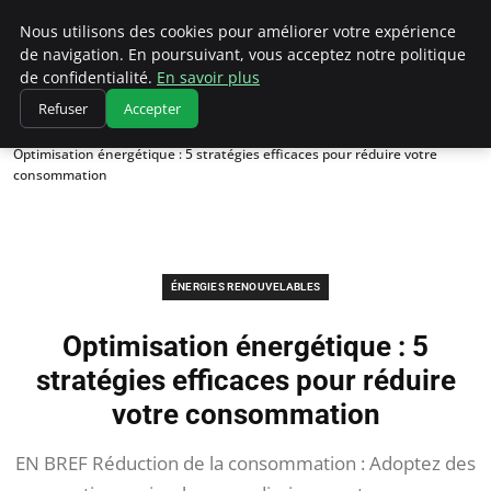
Climatedebtagents
Nous utilisons des cookies pour améliorer votre expérience
de navigation. En poursuivant, vous acceptez notre politique
de confidentialité.
En savoir plus
Refuser
Accepter
Accueil
Énergies Renouvelables
Optimisation énergétique : 5 stratégies efficaces pour réduire votre
consommation
ÉNERGIES RENOUVELABLES
Optimisation énergétique : 5
stratégies efficaces pour réduire
votre consommation
EN BREF Réduction de la consommation : Adoptez des